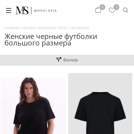
×
0
0
×
ЗАКРЫТЬ
ЗАКРЫТЬ
ГЛАВНАЯ
/
БЛУЗКИ, ФУТБОЛКИ, ТОПЫ
/
ФУТБОЛКИ
женские черные футболки
большого размера
Фильтр