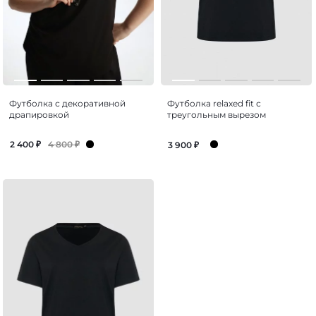
Футболка с декоративной
Футболка relaxed fit с
драпировкой
треугольным вырезом
4 800
₽
2 400
₽
3 900
₽