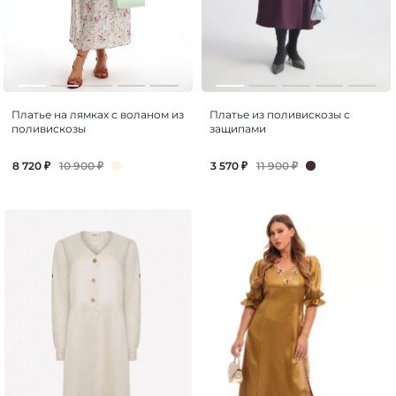
Платье на лямках с воланом из
Платье из поливискозы с
поливискозы
защипами
10 900
₽
11 900
₽
8 720
₽
3 570
₽