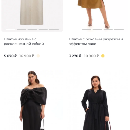
Платье изо льна с
Платье с боковым разрезом и
расклешенной юбкой
эффектом лаке
16 900
₽
10 900
₽
5 070
₽
3 270
₽