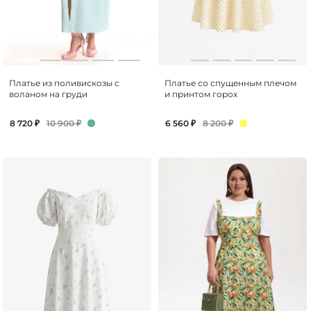
Платье из поливискозы с
Платье со спущенным плечом
воланом на груди
и принтом горох
10 900
₽
8 200
₽
8 720
₽
6 560
₽