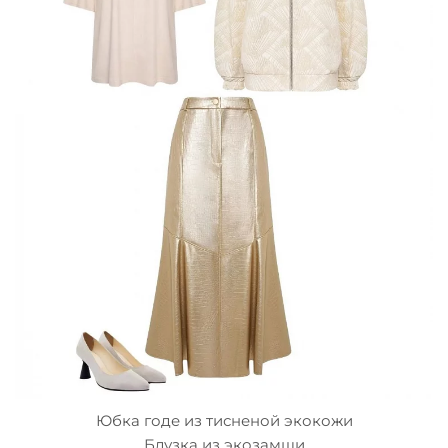
Юбка годе из тисненой экокожи
Блузка из экозамши