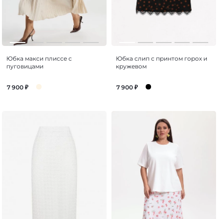
Юбка макси плиссе с
Юбка слип с принтом горох и
пуговицами
кружевом
7 900
₽
7 900
₽