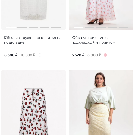
Юбка из кружевного шитья на
Юбка макси слип с
подкладке
подкладкой и принтом
10 500
₽
6 900
₽
6 300
₽
5 520
₽