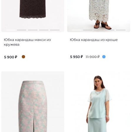
Юбка карандаш макси из
Юбка карандаш из кроше
кружева
11 900
₽
5 950
₽
5 900
₽