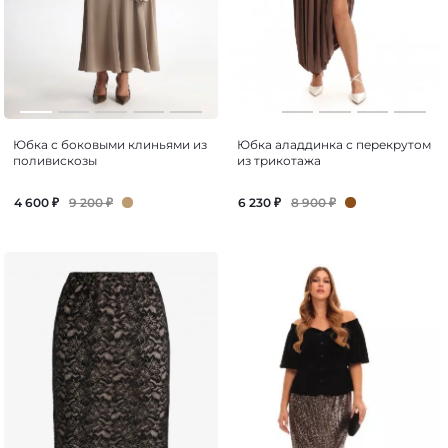
Юбка с боковыми клиньями из
Юбка аладдинка с перекрутом
поливискозы
из трикотажа
9 200
₽
8 900
₽
4 600
₽
6 230
₽