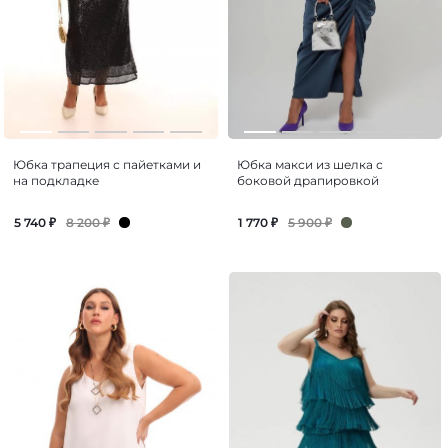
Юбка трапеция с пайетками и
Юбка макси из шелка с
на подкладке
боковой драпировкой
8 200
₽
5 900
₽
5 740
₽
1 770
₽