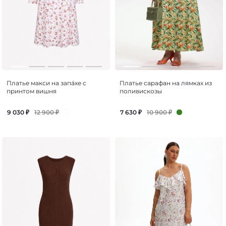
Платье макси на запáхе с
Платье сарафан на лямках из
принтом вишня
поливискозы
12 900
₽
10 900
₽
9 030
₽
7 630
₽