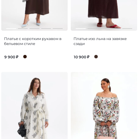
Платье с коротким рукавом в
Платье изо льна на завязке
бельевом стиле
сзади
9 900
₽
10 900
₽