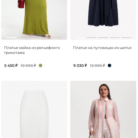
Платье майка из рельефного
Платье на пуговицах из шитья
трикотажа
10 900
₽
12 900
₽
5 450
₽
9 030
₽