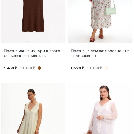
Платье майка из коричневого
Платье на лямках с воланом из
рельефного трикотажа
поливискозы
10 900
₽
10 900
₽
5 450
₽
8 720
₽