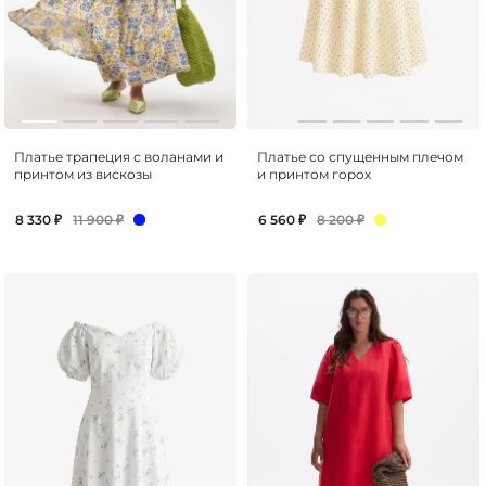
Платье трапеция с воланами и
Платье со спущенным плечом
принтом из вискозы
и принтом горох
11 900
₽
8 200
₽
8 330
₽
6 560
₽