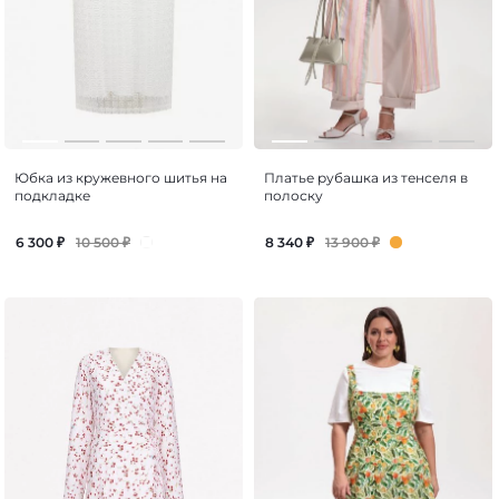
Юбка из кружевного шитья на
Платье рубашка из тенселя в
подкладке
полоску
10 500
₽
13 900
₽
6 300
₽
8 340
₽