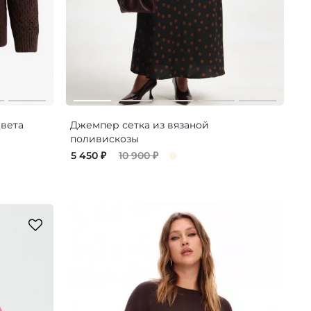
вета
Джемпер сетка из вязаной
поливискозы
5 450
₽
10 900
₽