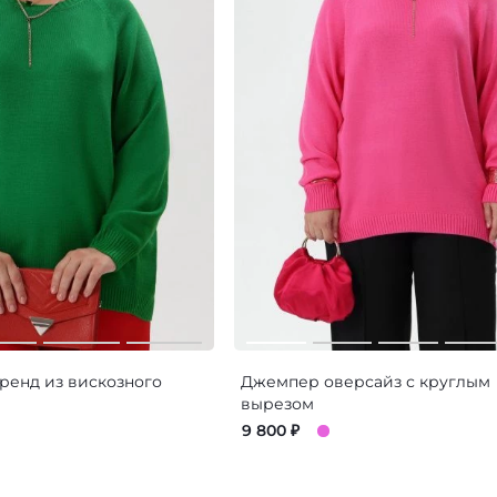
енд из вискозного
Джемпер оверсайз с круглым
вырезом
9 800
₽