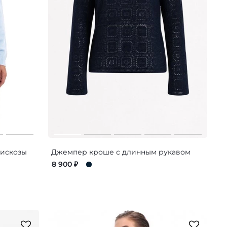
вискозы
Джемпер кроше с длинным рукавом
8 900
₽