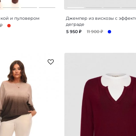
йкой и пуловером
Джемпер из вискозы с эффект
деграде
₽
5 950
₽
11 900
₽