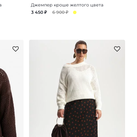
а
Джемпер кроше желтого цвета
3 450
₽
6 900
₽