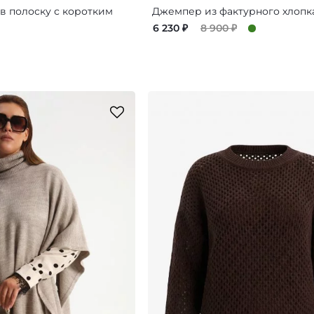
в полоску с коротким
Джемпер из фактурного хлопк
6 230
₽
8 900
₽