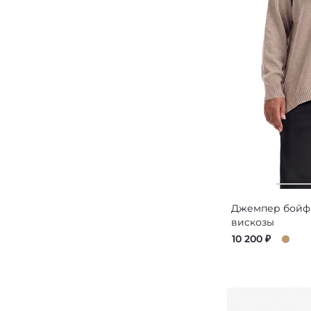
Джемпер бойфр
вискозы
10 200
₽