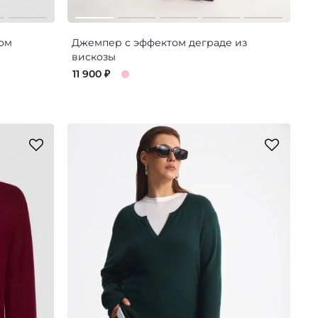
ом
Джемпер с эффектом деграде из
вискозы
11 900
₽