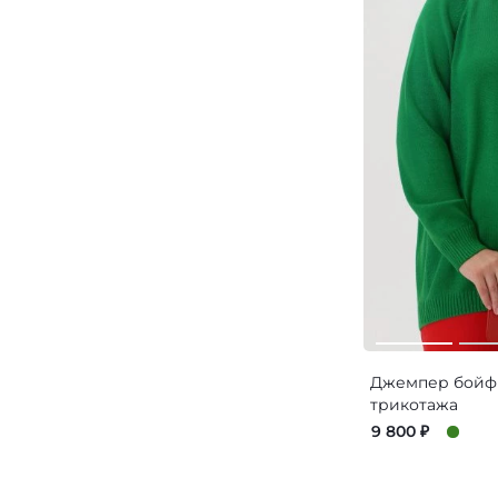
Джемпер бойфр
трикотажа
9 800
₽