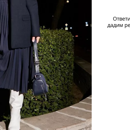
Ответи
дадим ре