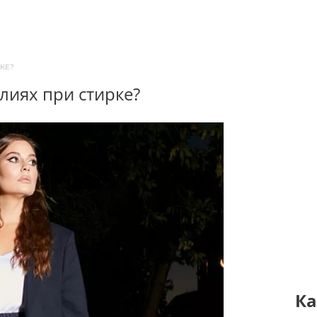
КЕ?
елиях при стирке?
Ка