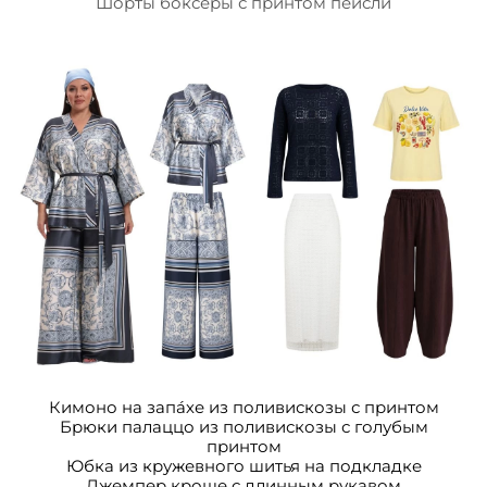
Шорты боксеры с принтом пейсли
Кимоно на запа́хе из поливискозы с принтом
Брюки палаццо из поливискозы с голубым
принтом
Юбка из кружевного шитья на подкладке
Джемпер кроше с длинным рукавом