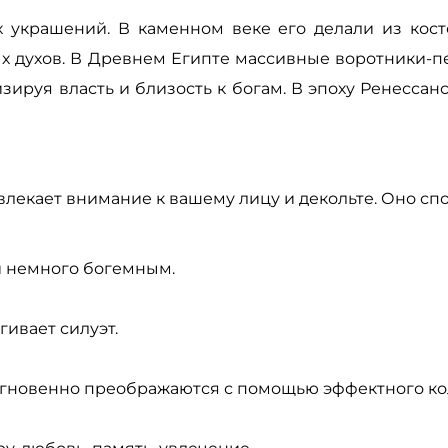
 украшений. В каменном веке его делали из косте
х духов. В Древнем Египте массивные воротники-п
руя власть и близость к богам. В эпоху Ренессанса
ивлекает внимание к вашему лицу и декольте. Оно сп
и немного богемным.
ивает силуэт.
мгновенно преображаются с помощью эффектного ко