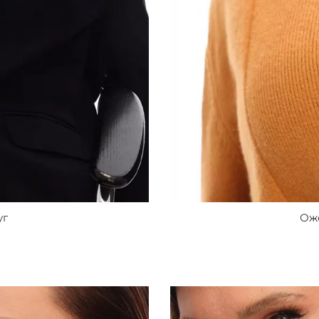
уг
Ож