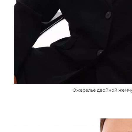
Ожерелье двойной жемч