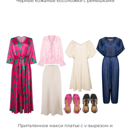
Черные кожаные босоножки с ремешками
Приталенное макси платье с v-вырезом и