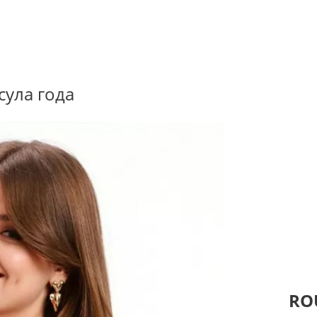
сула года
RO