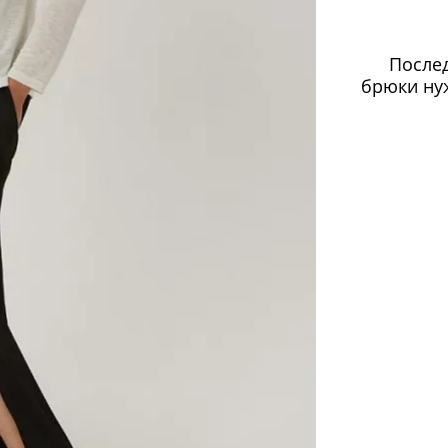
Послед
брюки нуж