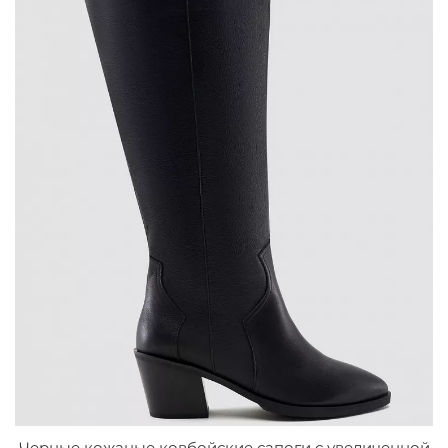
Черные кожаные ковбойские сапоги с увеличенной