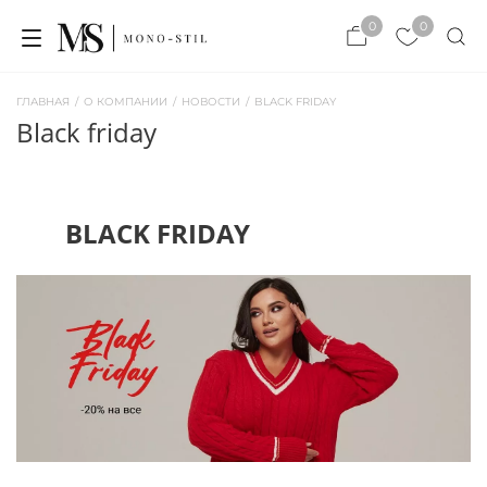
×
0
0
×
ЗАКРЫТЬ
ЗАКРЫТЬ
ГЛАВНАЯ
/
О КОМПАНИИ
/
НОВОСТИ
/
BLACK FRIDAY
black friday
BLACK FRIDAY