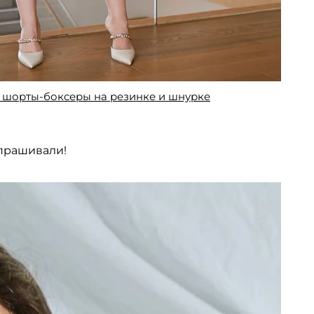
 шорты-боксеры на резинке и шнурке
прашивали!