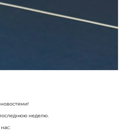
рновостями!
 последнюю неделю.
нас: