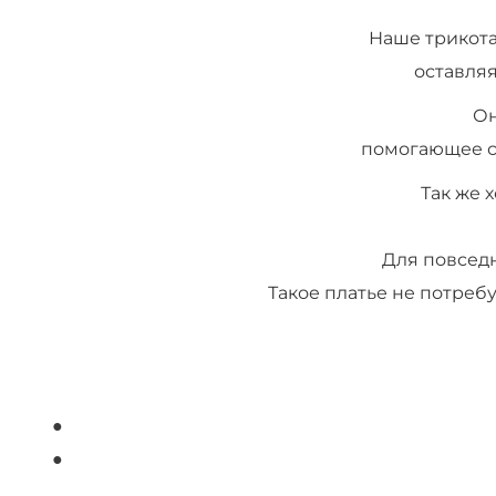
Наше трикота
оставляя
Он
помогающее ск
Так же 
Для повседн
Такое платье не потреб