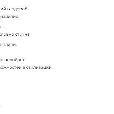
ний гардероб,
 изделия.
е –
словно струна.
е плечи,
но подойдет.
ложностей в стилизации.
и