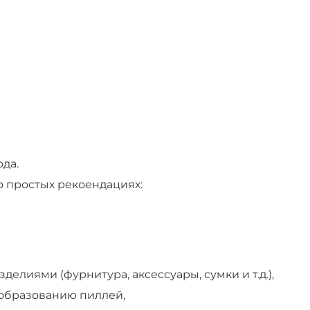
ода.
о простых рекоендациях:
иями (фурнитура, аксессуары, сумки и т.д.),
 образованию пиллей,