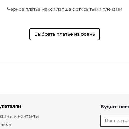
Черное платье макси лапша с открытыми плечами
Выбрать платье на осень
упателям
Будьте всег
азины и контакты
тавка