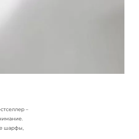
естселлер –
внимание.
ые шарфы,