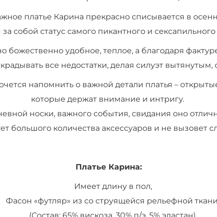
жное платье Карина прекрасно списывается в осен
 за собой статус самого пикантного и сексапильного
о божественно удобное, теплое, а благодаря фактур
радывать все недостатки, делая силуэт вытянутым, 
хочется напомнить о важной детали платья – открыты
которые держат внимание и интригу.
евной носки, важного события, свидания оно отлич
ует большого количества аксессуаров и не вызовет с
Платье Карина:
Имеет длину в пол,
Фасон «футляр» из со струящейся рельефной ткан
(Состав: 65% вискоза, 30% п/э, 5% эластан),