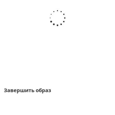
Юбка
Юбка
Юбка
Юбка
карандаш с
макси из
макси
макси из
пайетками и
костюмной
красного
костюмной
шелковой
ткани с
цвета с
ткани с
подкладкой
разрезом
разрезом
разрезом
от
2 640
от
2
от
2 070
от
5 450 ₽
₽
640 ₽
₽
10 900 ₽
8 800 ₽
8 800 ₽
6 900 ₽
Завершить образ
ТОЛЬКО ОНЛАЙН
ТОЛЬКО ОНЛАЙН
УВЕЛИЧЕННАЯ
ПОЛНОТА