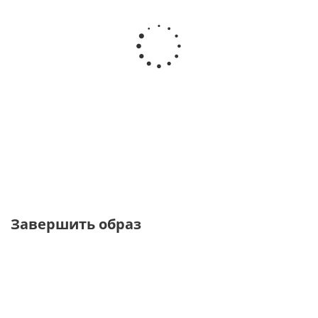
Джемпер оверсайз с
Джемпер бойфренд из
круглым вырезом
вискозного трикотажа
от
9 800 ₽
от
9 800 ₽
Завершить образ
ТОЛЬКО ОНЛАЙН