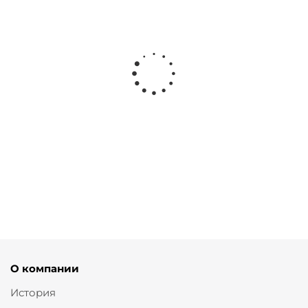
Жилет с принтованной подкладкой и простежкой
от
8 340 ₽
13 900 ₽
О компании
История