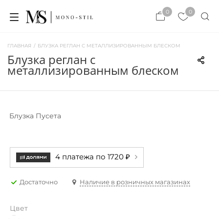
×
0
0
×
ЗАКРЫТЬ
ЗАКРЫТЬ
ГЛАВНАЯ
/
БЛУЗКА РЕГЛАН С МЕТАЛЛИЗИРОВАННЫМ БЛЕСКОМ
блузка реглан с
металлизированным блеском
Блузка Пусета
4 платежа по 1720 ₽
Достаточно
Наличие в розничных магазинах
Цвет