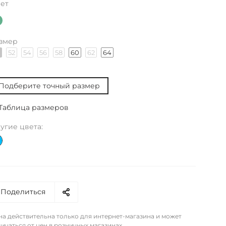
ет
змер
52
54
56
58
60
62
64
Подберите точный размер
Таблица размеров
угие цвета:
Поделиться
на действительна только для интернет-магазина и может
ичаться от цен в розничных магазинах