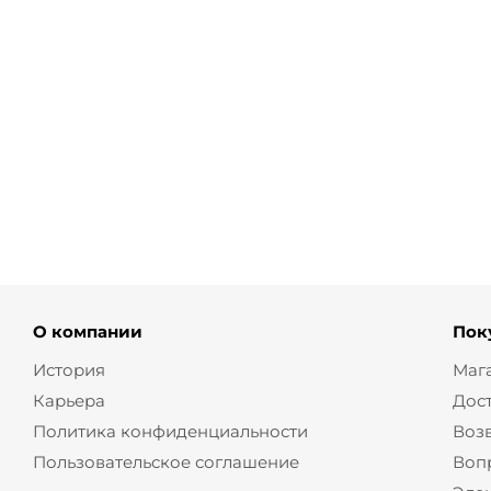
Брюки классические на молнии из смесовой
шерсти
от
2 670 ₽
8 900 ₽
О компании
Пок
История
Маг
Карьера
Дос
Политика конфиденциальности
Воз
Пользовательское соглашение
Воп