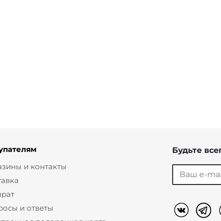
Брюки клеш со
Брюки клеш со стрелкой из
стрелками
поливискозы
от
2 460 ₽
8 200 ₽
от
2 460 ₽
8 200 ₽
упателям
Будьте всег
азины и контакты
тавка
врат
росы и ответы