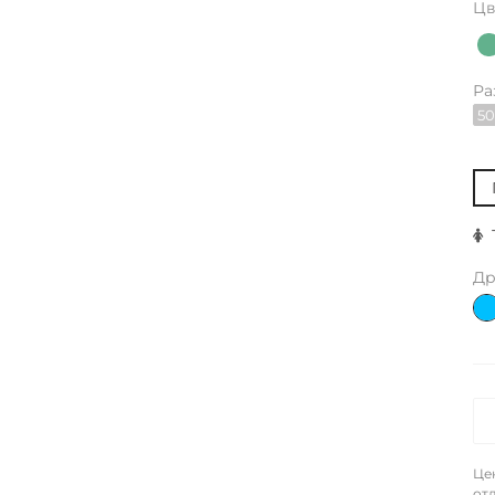
Цв
Ра
50
Др
Це
отл