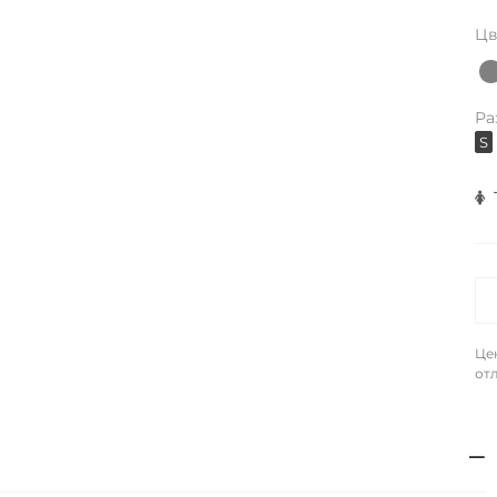
Цв
Ра
S
Це
отл