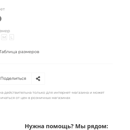
ет
змер
M
L
Таблица размеров
Поделиться
на действительна только для интернет-магазина и может
ичаться от цен в розничных магазинах
Нужна помощь? Мы рядом: