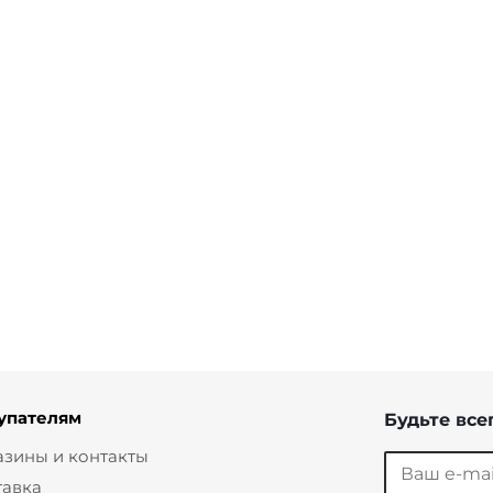
Рубашка Кос черный
Топ Карла голубой
от
7 000 ₽
от
4 950 ₽
упателям
Будьте всег
азины и контакты
тавка