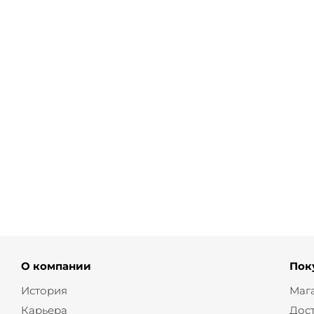
Базовая футболка ЛАГО с круглым вырезом белый
от
3 800 ₽
О компании
Пок
История
Маг
Карьера
Дос