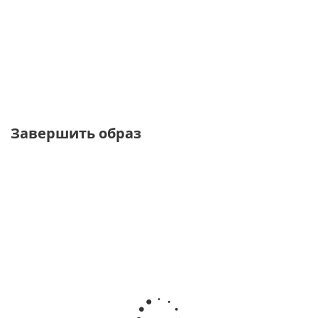
Купальник танк с принтом
Купальник танк с
зебра на корсетной основе
дополнительным
утягивающим эффектом
от
4 450 ₽
от
7 630 ₽
8 900 ₽
10 900 ₽
Завершить образ
ТОЛЬКО
ТОЛЬКО
ТОЛЬКО
ТОЛЬКО
ОНЛАЙН
ОНЛАЙН
ОФЛАЙН
ОНЛАЙН
УВЕЛИЧЕННАЯ
УВЕЛИЧЕННАЯ
УВЕЛИЧЕННАЯ
ПОЛНОТА
ПОЛНОТА
ПОЛНОТА