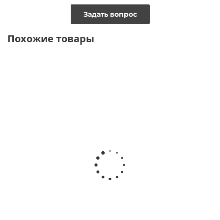
Задать вопрос
Похожие товары
ТОЛЬКО
ТОЛЬКО
ТОЛЬКО
ОФЛАЙН
ОНЛАЙН
ОНЛАЙН
ТОЛЬКО
ОФЛАЙН
Джемпер
Джемпер
Джемпер
Джемпер
из вискозы
оверсайз с
бойфренд из
поло в
с круглым
круглым
вискозного
полоску с