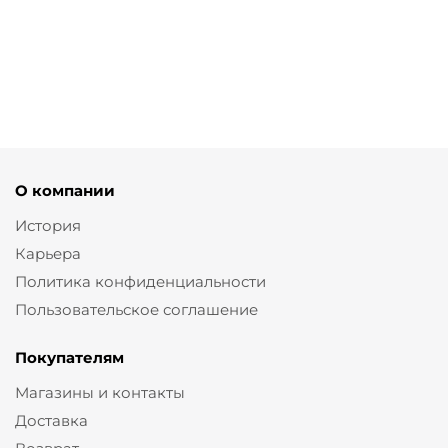
вырезом
вырезом
трикотажа
коротким
рукавом
от
9 800
от
9
₽
800 ₽
от
9 800 ₽
от
11 500 ₽
О компании
История
Карьера
Политика конфиденциальности
Пользовательское соглашение
Покупателям
Магазины и контакты
Доставка