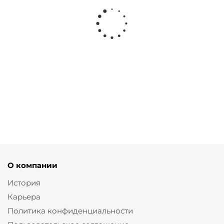
Платье рубашка из вискозы
Блузка из хлопка со
в стиле бохо
спущенным плечом
от
12 900 ₽
от
4 130 ₽
5 900 ₽
О компании
История
Карьера
Политика конфиденциальности