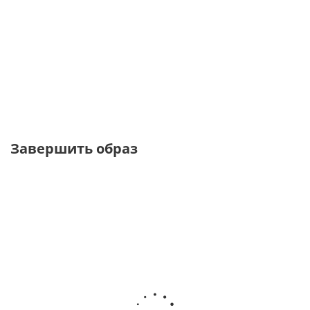
Футболка с круглым вырезом
Футболка лаймового цвета
от
1 850 ₽
от
1 950 ₽
3 700 ₽
3 900 ₽
Завершить образ
ТОЛЬКО
ОНЛАЙН