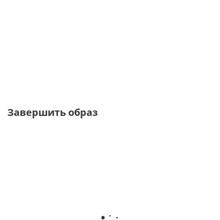
Футболка
Футболка
Футболка с
Футболка
relaxed fit с
relaxed fit с
v-вырезом и
голубого
треугольным
углубленным
отделкой
цвета с
вырезом
вырезом
рибана
принтом
от
4
от
2 730 ₽
от
1 560 ₽
от
3 900 ₽
900 ₽
3 900 ₽
3 900 ₽
Завершить образ
NEW