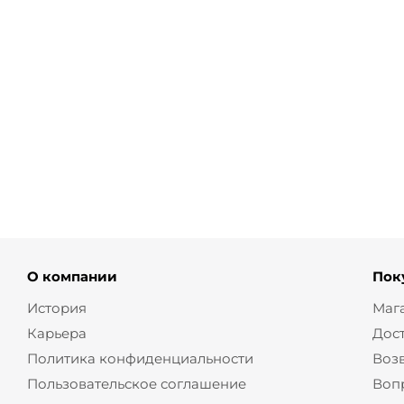
Брюки классические со стрелками
Брюки уко
от
2 460 ₽
8 200 ₽
от
2 280 ₽
О компании
Пок
История
Маг
Карьера
Дос
Политика конфиденциальности
Воз
Пользовательское соглашение
Воп