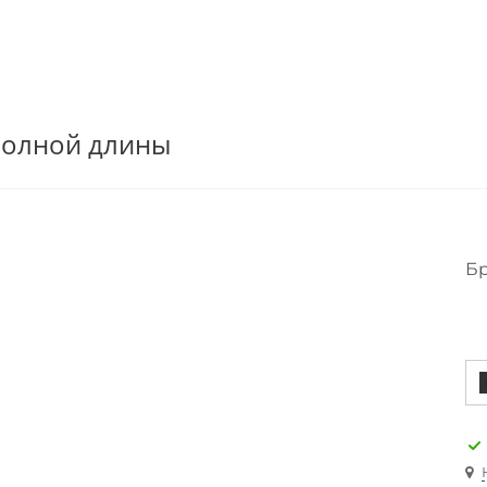
 полной длины
Бр