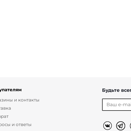
роченные со стрелками
Брюки дудочки со стрелкам
7 600 ₽
от
2 460 ₽
8 200 ₽
упателям
Будьте всег
азины и контакты
тавка
врат
росы и ответы