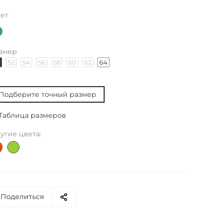
ет
змер
52
54
56
58
60
62
64
Подберите точный размер
Таблица размеров
угие цвета:
Поделиться