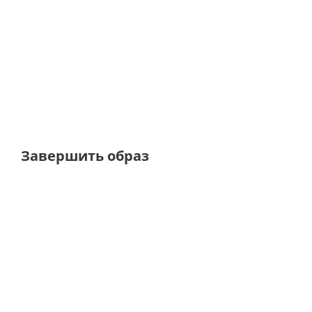
Комплект майка и кардиган с акцентными пуговица
от
10 600 ₽
Завершить образ
ТОЛЬКО ОНЛАЙН