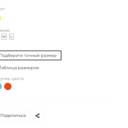
ет
змер
M
L
Подберите точный размер
Таблица размеров
угие цвета:
Поделиться