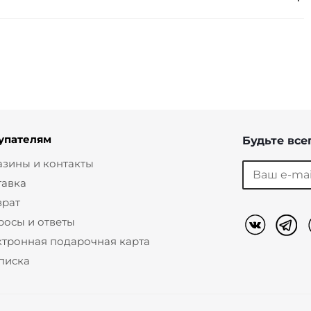
упателям
Будьте всег
азины и контакты
тавка
врат
росы и ответы
ктронная подарочная карта
писка