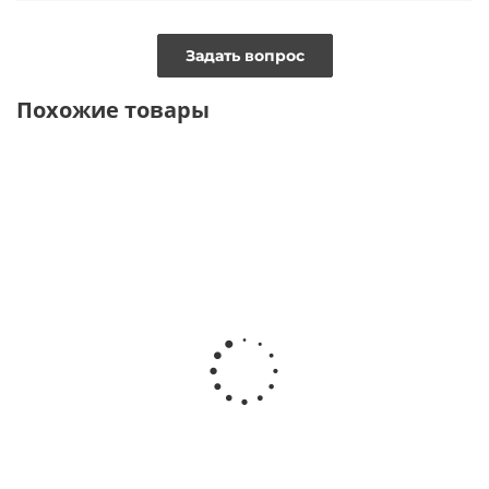
Задать вопрос
Похожие товары
ВИДЕО
ТОЛЬКО ОНЛАЙН
ТОЛЬКО ОНЛАЙН
Тишот с мелкой
Блузка тишот с бронзовыми
гофрировкой
пайетками