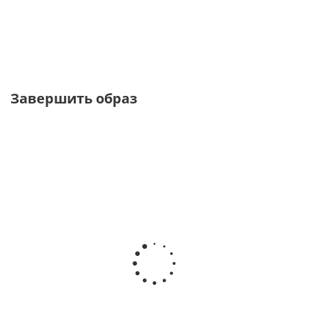
от
1 560 ₽
от
3 450 ₽
5 200 ₽
6 900 ₽
Завершить образ
ТОЛЬКО
ОНЛАЙН