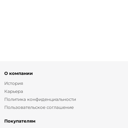
Серьги
Юбка карандаш с
Брюки палаццо из
Янтарь
разрезами и тач
костюмной ткани с тач
эффектом
эффектом
от
2
от
4 450 ₽
300 ₽
от
3 560 ₽
8 900 ₽
8 900 ₽
О компании
История
Карьера
Политика конфиденциальности
Пользовательское соглашение
Покупателям