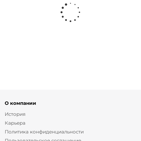
Брюки чинос из хлопка черного
Брюки чинос из
цвета
хлопка
от
2 670 ₽
от
5 340 ₽
8 900 ₽
8 900 ₽
О компании
История
Карьера
Политика конфиденциальности
Пользовательское соглашение