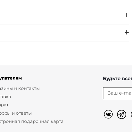
упателям
Будьте всег
азины и контакты
тавка
врат
росы и ответы
ктронная подарочная карта