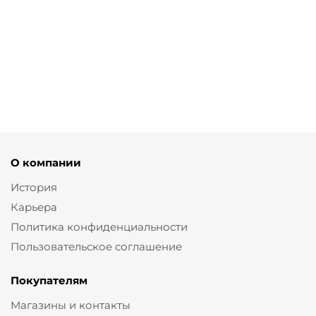
Лоферы на рифленой
Лоферы с
Лоферы с острым
подошве цвета
простежкой
мысом и
лаванда
из кожи
простежкой
от
4 770 ₽
от
4 770 ₽
от
4 770 ₽
15 900 ₽
15 900 ₽
15 900 ₽
О компании
История
Карьера
Политика конфиденциальности
Пользовательское соглашение
Покупателям
Магазины и контакты