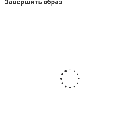
Завершить образ
NEW
ТОЛЬКО ОНЛАЙН
ТОЛЬКО
ОФЛАЙН
Юбка слип с
Футболка
Футболка из
принтом горох и
трикотаж с
хлопка с
кружевом
принтом клубника
принтом
от
3 120 ₽
от
2 600 ₽
от
7 900 ₽
5 200 ₽
5 200 ₽