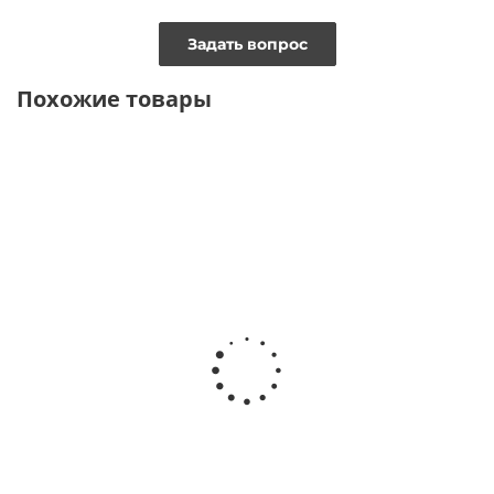
Задать вопрос
Похожие товары
ТОЛЬКО ОНЛАЙН
ТОЛЬКО ОНЛАЙН
ТОЛЬКО ОНЛАЙН
ВИДЕО
ВИДЕО
ВИДЕО
Платье макси с
Платье
Платье макси на
коричневым
приталенное из
пуговицах с
принтом
смесовой вискозы
блеском