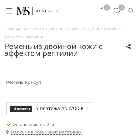
×
0
0
×
ЗАКРЫТЬ
ЗАКРЫТЬ
ГЛАВНАЯ
/
АКСЕССУАРЫ
/
РЕМНИ
/
РЕМЕНЬ ИЗ ДВОЙНОЙ КОЖИ С
ЭФФЕКТОМ РЕПТИЛИИ
ремень из двойной кожи с
эффектом рептилии
Ремень Консул
4 платежа по 1700 ₽
Осталось менее 3 шт.
Наличие в розничных магазинах