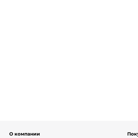
Джинсы буткат темно-синего
Брюки чино
цвета
хаки
от
11 700 ₽
от
5 340 ₽
О компании
Пок