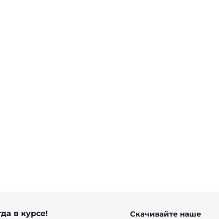
Босоножки вьетнамки на устойчивом
каблуке
от
15 900 ₽
да в курсе!
Скачивайте наше