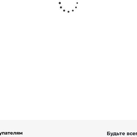
с из хлопка цвет
Юбка клеш с разрезом из
рами
8 900 ₽
от
2 970 ₽
9 900 ₽
упателям
Будьте всег