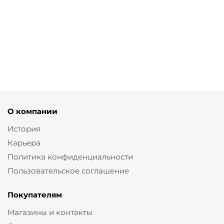
рыбацкие с
замши с
из кожи цвета
кожаными
леопардовым
денима
ремешками
принтом
от
4 470 ₽
от
5 950 ₽
от
5 950 ₽
14 900 ₽
11 900 ₽
11 900 ₽
О компании
История
Карьера
Политика конфиденциальности
Пользовательское соглашение
Покупателям
Магазины и контакты