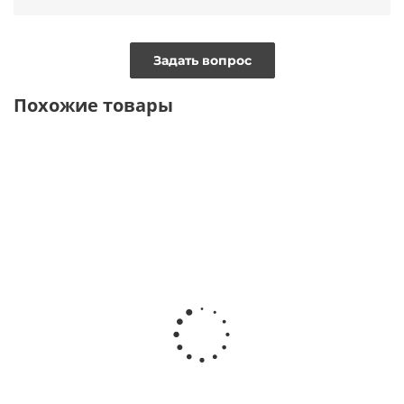
Задать вопрос
Похожие товары
ТОЛЬКО ОНЛАЙН
ТОЛЬКО ОНЛАЙН
ТОЛЬКО
ОНЛАЙН
УВЕЛИЧЕННАЯ
ПОЛНОТА
УВЕЛИЧЕННАЯ
ПОЛНОТА
Сандалии
Биркенштоки из
Биркенштоки