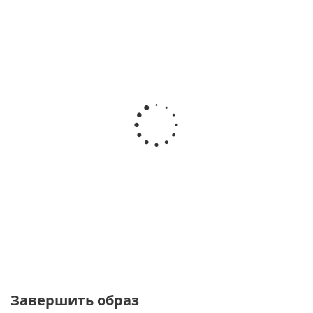
Серьги Парабола молочный
от
3 400 ₽
Завершить образ