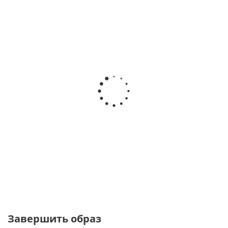
Серьги Парабола молочный
от
3 400 ₽
Завершить образ