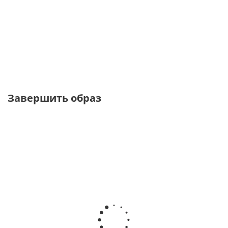
Жилет костюмный на
Жилет из костюмной ткани с
пуговицах и подкладке
необработанным краем
от
2 460 ₽
от
5 440 ₽
8 200 ₽
13 600 ₽
Завершить образ