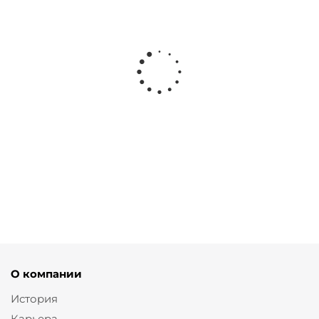
Юбка карандаш с
Брюки палаццо из костюмной
разрезами и тач эффектом
ткани с тач эффектом
от
4 450 ₽
от
3 560 ₽
8 900 ₽
8 900 ₽
О компании
История
Карьера