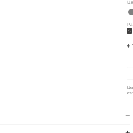
Цв
Ра
S
Це
отл