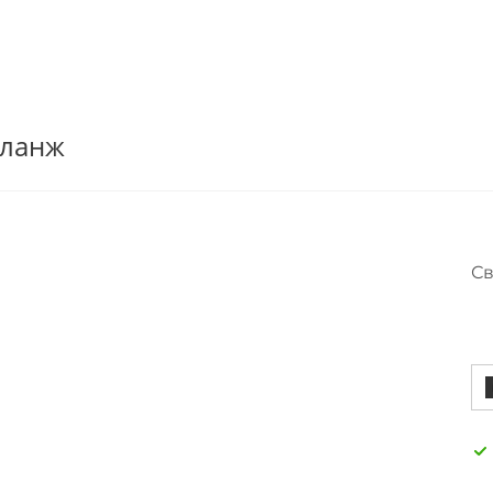
еланж
Св