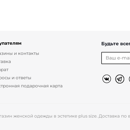
упателям
Будьте всег
азины и контакты
тавка
врат
росы и ответы
ктронная подарочная карта
азин женской одежды в эстетике plus size. Доставка п