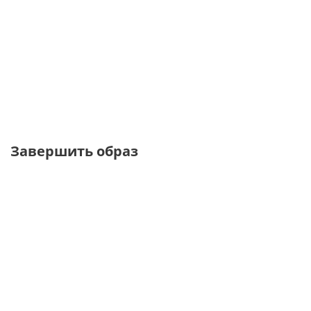
Лонгслив лапша regular fit
от
1 980 ₽
4 950 ₽
Завершить образ
УВЕЛИЧЕННАЯ
ТОЛЬКО
ТОЛЬКО
ПОЛНОТА
ОФЛАЙН
ОНЛАЙН