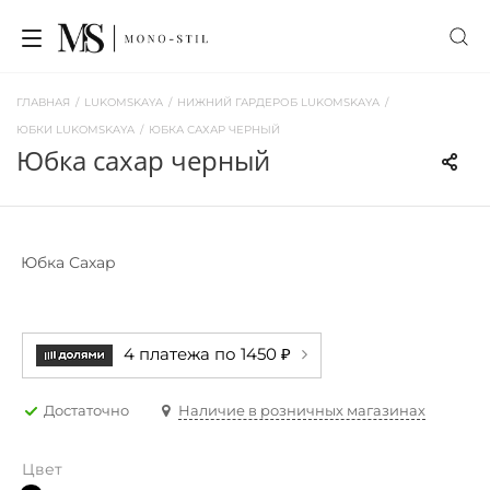
ГЛАВНАЯ
/
LUKOMSKAYA
/
НИЖНИЙ ГАРДЕРОБ LUKOMSKAYA
/
ЮБКИ LUKOMSKAYA
/
ЮБКА САХАР ЧЕРНЫЙ
юбка сахар черный
Юбка Сахар
4 платежа по 1450 ₽
Достаточно
Наличие в розничных магазинах
Цвет