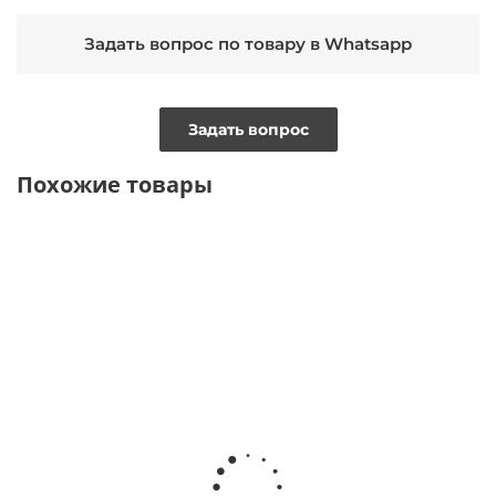
Задать вопрос по товару в Whatsapp
Задать вопрос
Похожие товары
NEW
УВЕЛИЧЕННАЯ
УВЕЛИЧЕННАЯ
УВЕЛ
ТОЛЬКО
ПОЛНОТА
ПОЛНОТА
ПОЛН
ОФЛАЙН
УВЕЛИЧЕННАЯ
УВЕЛИЧЕННАЯ
ПОЛНОТА
ПОЛНОТА