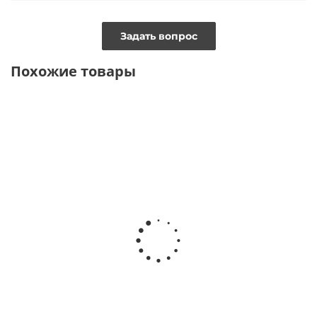
Задать вопрос
Похожие товары
ВИДЕО
ТОЛЬКО ОНЛАЙН
Пиджак двубортный из
Жакет в итальянском
облегченной костюмной ткани
стиле с принтом