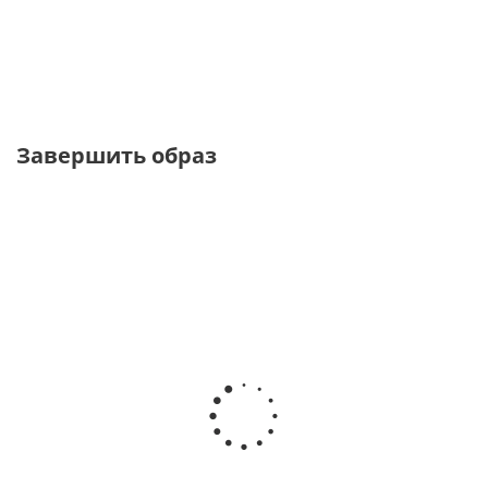
от
5 070 ₽
от
14 900 ₽
16 900 ₽
Завершить образ
ТОЛЬКО ОНЛАЙН