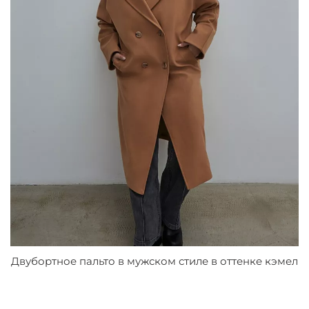
Двубортное пальто в мужском стиле в оттенке кэмел