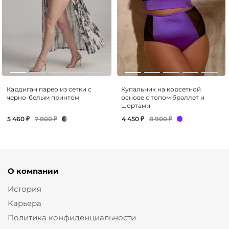
Кардиган парео из сетки с
Купальник на корсетной
черно-белым принтом
основе с топом браллет и
шортами
7 800
₽
8 900
₽
5 460
₽
4 450
₽
О компании
История
Карьера
Политика конфиденциальности