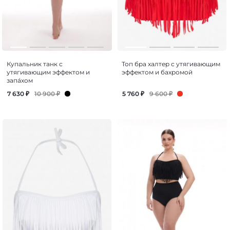
Купальник танк с
Топ бра халтер с утягивающим
утягивающим эффектом и
эффектом и бахромой
запа́хом
10 900
₽
9 600
₽
7 630
₽
5 760
₽