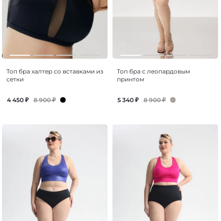
Топ бра халтер со вставками из
Топ бра с леопардовым
сетки
принтом
8 900
₽
8 900
₽
4 450
₽
5 340
₽