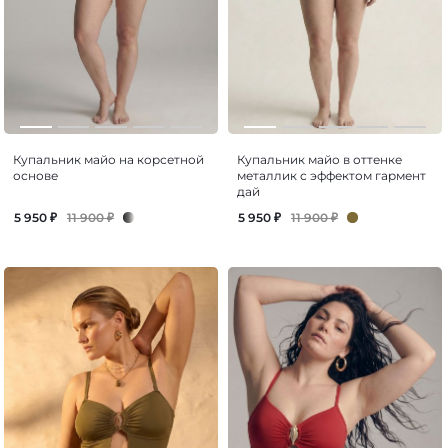
Купальник майо на корсетной
Купальник майо в оттенке
основе
металлик с эффектом гармент
дай
11 900
₽
11 900
₽
5 950
₽
5 950
₽