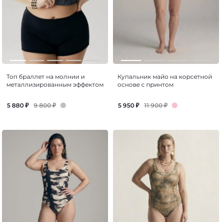
Топ браллет на молнии и
Купальник майо на корсетной
металлизированным эффектом
основе с принтом
9 800
₽
11 900
₽
5 880
₽
5 950
₽